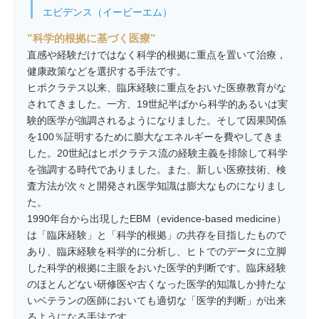
エビデンス（イービーエム）
”科学的根拠に基づく医療”
直感や経験だけではなく科学的根拠に重点を置いて治療，
健康政策などを選択する手法です。
ヒポクラテス以来、臨床経験に重点をおいた医療教育がな
されてきました。一方、19世紀半ばから科学的あるいは実
験的医学が強調されるようになりました。そして因果関係
を100％証明するために膨大なエネルギーを費やしてきま
した。20世紀はヒポクラテス流の経験主義を排除して科学
を強調する時代でありました。また、新しい医療技術、検
査方法が次々と開発され医学知識は膨大なものになりまし
た。
1990年台から出現したEBM（evidence-based medicine）
は「臨床経験」と「科学的根拠」の共存を目指したもので
あり、臨床経験を科学的に分析し、ヒトでのデータに立脚
した科学的根拠に主眼をおいた医学的判断です。臨床経験
のほとんどない研修医や古くなった医学的知識しか持たな
いベテランの医師においても適切な「医学的判断」が出来
るようになる手法です。