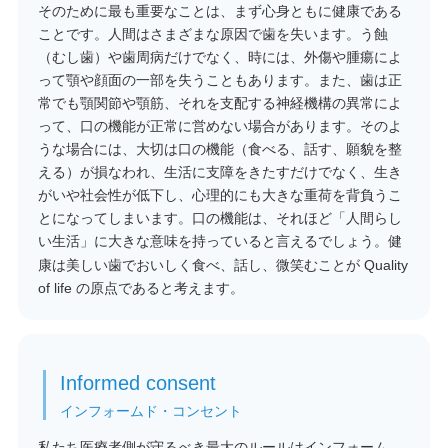
そのために最も重要なことは、まず心身ともに健康である
ことです。人間はさまざまな原因で歯を失います。う蝕
（むし歯）や歯周病だけでなく、時には、外傷や腫瘍によ
って顎や顔面の一部を失うこともあります。また、歯は正
常でも顎関節や顎筋、それを支配する神経機構の異常によ
って、口の機能が正常に営めない場合があります。そのよ
うな場合には、大切は口の機能（食べる、話す、願貌を整
える）が損なわれ、生活に支障をきたすだけでなく、生き
がいや社会性が低下し、心理的にも大きな重荷を背負うこ
とになってしまいます。口の機能は、それほど「人間らし
い生活」に大きな意味を持っていると言えるでしょう。健
康は美しい歯でおいしく食べ、話し、微笑むことが
Quality
of life の原点であると考えます。
Informed consent
インフォームド・コンセント
私たち医療者側が守るべき最大のルールはインフォーム