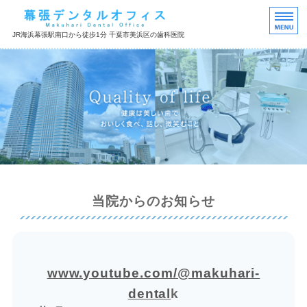
千葉市美浜区の歯科医院
JR海浜幕張駅南口から徒歩1分 千葉市美浜区の歯科医院
HOME
診療内容
院長紹介
医院紹介
デンタルトピックスQ&A
当院からのお知らせ
www.youtube.com/@makuhari-
dental
k