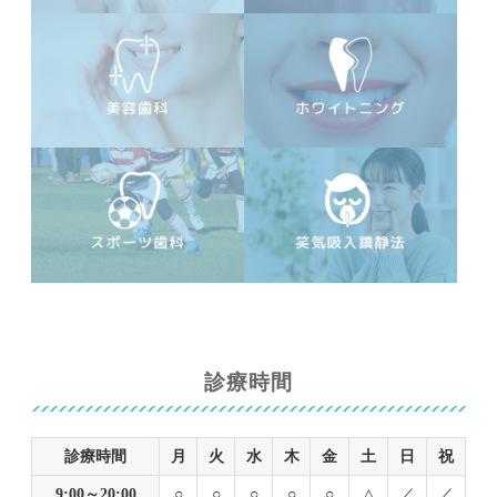
診療時間
診療時間
月
火
水
木
金
土
日
祝
9:00～20:00
○
○
○
○
○
△
／
／