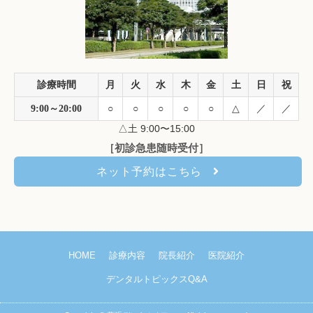
診療時間
月
火
水
木
金
土
日
祝
9:00～20:00
○
○
○
○
○
△
／
／
△土 9:00〜15:00
［初診急患随時受付］
ネット予約はこちら
HOME
診療内容
院長紹介
医院紹介
デンタルトピックスQ&A