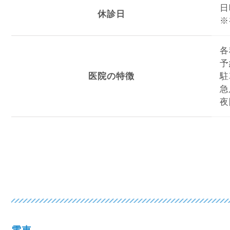
日
休診日
※
各
予
医院の特徴
駐
急
夜