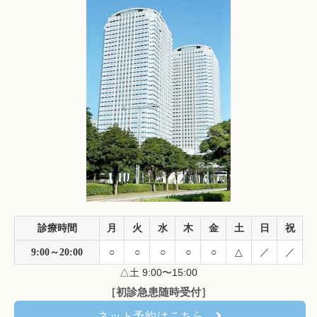
診療時間
月
火
水
木
金
土
日
祝
9:00～20:00
○
○
○
○
○
△
／
／
△土 9:00〜15:00
［初診急患随時受付］
ネット予約はこちら